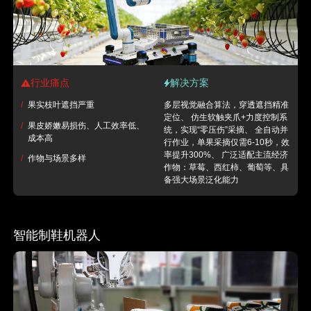
行业痛点
解决方案
/
果实枝叶遮挡严重
多层视觉融合算法，穿透遮挡精准
定位、 仿生软触夹爪+力度控制系
/
果皮娇嫩易损伤、人工效率低、
统，实现“零压伤”采摘、 全自动并
成本高
行作业，单果采摘仅需6-10秒，效
率提升300%、 广泛适配主流经济
/
作物与场景多样
作物：草莓、西红柿、葡萄等、具
备强大场景泛化能力
智能制鞋机器人