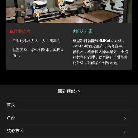
行业痛点
解决方案
/
产业迁移压力大、人工成本高
成型制鞋智能线SMRobot系列，
7×24小时稳定生产，高良品率、
/
鞋型复杂，柔性制造难以实现自
低耗材，机器换人降本增效，全流
动化
程数字化管理，助力制鞋产业智能
化升级，破解柔性制造难题。
回到顶部
首页
产品
核心技术